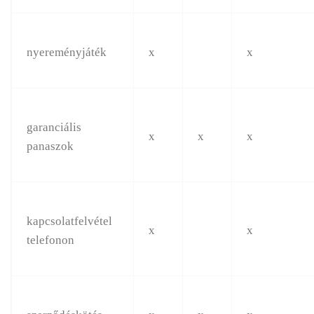
nyereményjáték
x
x
garanciális
x
x
x
panaszok
kapcsolatfelvétel
x
x
telefonon