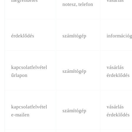
megrendelés
vásárlás
notesz, telefon
érdeklődés
számítógép
információg
kapcsolatfelvétel
vásárlás
számítógép
űrlapon
érdeklődés
kapcsolatfelvétel
vásárlás
számítógép
e-mailen
érdeklődés