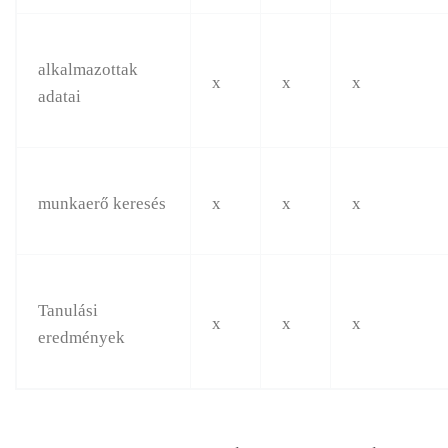
alkalmazottak
x
x
x
adatai
munkaerő keresés
x
x
x
Tanulási
x
x
x
eredmények