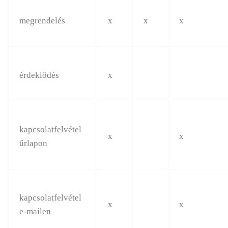
megrendelés
x
x
x
érdeklődés
x
kapcsolatfelvétel
x
x
űrlapon
kapcsolatfelvétel
x
x
e-mailen