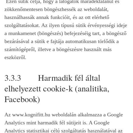
Ezen sütik célja, hogy a látogatók maradéktalanul és
zökkenőmentesen böngészhessék az weboldalát,
használhassák annak funkcióit, és az ott elérhető
szolgáltatásokat. Az ilyen típusú sütik érvényességi ideje
a munkamenet (böngészés) befejezéséig tart, a böngésző
bezárásával a sütik e fajtája automatikusan törlődik a
számítógépről, illetve a böngészésre használt más
eszközről.
3.3.3 Harmadik fél által
elhelyezett cookie-k (analitika,
Facebook)
Az www.kognifitt.hu weboldalán alkalmazza a Google
Analytics mint harmadik fél sütijeit is. A Google
Analytics statisztikai célú szolgáltatás használatával az