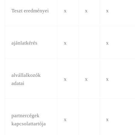
Teszt eredményei
x
x
x
ajánlatkérés
x
x
alvállalkozók
x
x
x
adatai
partnercégek
x
x
kapcsolattartója