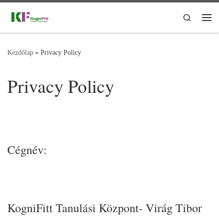
Skip to content
Search
Me
Kezdőlap
»
Privacy Policy
Privacy Policy
Cégnév:
KogniFitt Tanulási Központ-
Virág Tibor