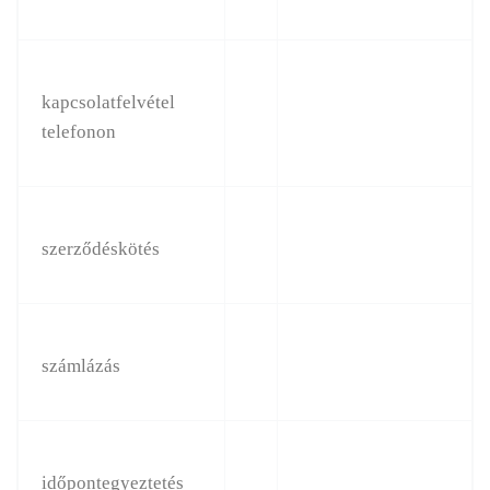
kapcsolatfelvétel
telefonon
szerződéskötés
számlázás
időpontegyeztetés