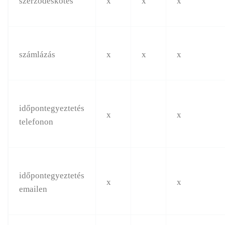
szerződéskötés
x
x
x
számlázás
x
x
x
időpontegyeztetés
x
x
telefonon
időpontegyeztetés
x
x
emailen